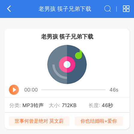
老男孩 筷子兄弟下载
老男孩 筷子兄弟下载
00:00
46s
分类:
MP3铃声
大小:
712KB
长度:
46秒
世事何曾是绝对 莫文蔚
你也结婚啦+爱你