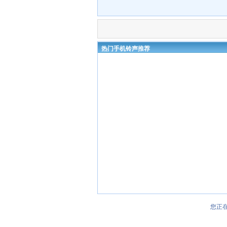
热门手机铃声推荐
您正