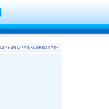
视铃声有MP3,M4R两种格式,请根据需要下载~