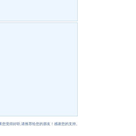
果您觉得好听,请推荐给您的朋友！感谢您的支持。