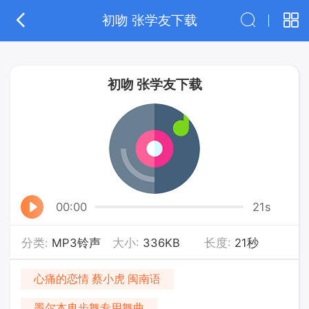
初吻 张学友下载
初吻 张学友下载
00:00
21s
分类:
MP3铃声
大小:
336KB
长度:
21秒
心痛的恋情 蔡小虎 闽南语
墨尔本曳步舞专用舞曲