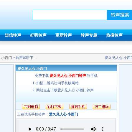
短信铃声
好听铃声
更新铃声
铃声专题
热搜铃声
 小西门
> 铃声试听下载
爱久见人心 小西
爱久见人心 小西门
免费下载
爱久见人心 小西门铃声
到手机
1. 扫描二维码访问手机版网站
2. 网站点击下载爱久见人心 小西门铃声
正在试听手机铃声：
爱久见人心 小西门