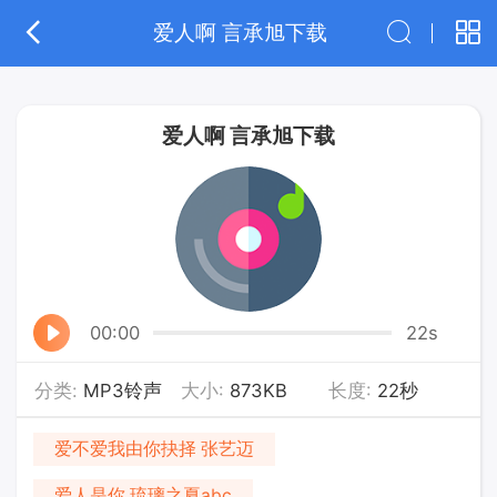
爱人啊 言承旭下载
爱人啊 言承旭下载
00:00
22s
分类:
MP3铃声
大小:
873KB
长度:
22秒
爱不爱我由你抉择 张艺迈
爱人是你 琉璃之夏abc