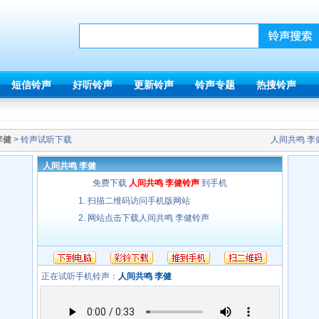
短信铃声
好听铃声
更新铃声
铃声专题
热搜铃声
李健
> 铃声试听下载
人间共鸣 李
人间共鸣 李健
免费下载
人间共鸣 李健铃声
到手机
1. 扫描二维码访问手机版网站
2. 网站点击下载人间共鸣 李健铃声
正在试听手机铃声：
人间共鸣 李健