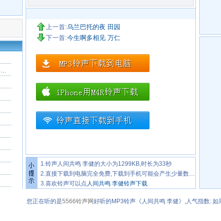
上一首:
乌兰巴托的夜 田园
下一首:
今生啊多相见 万仁
青春再见 水木年华 老狼 李健
健
健
健
1.铃声人间共鸣 李健的大小为1299KB,时长为33秒
2.直接下载到电脑完全免费,下载到手机可能会产生少量数据流量.
健
3.喜欢铃声可以点
人间共鸣 李健铃声下载
您正在听的是
5566铃声网
好听的MP3铃声《人间共鸣 李健》,人气指数:
如