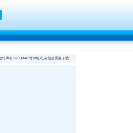
健铃声有MP3,M4R两种格式,请根据需要下载~