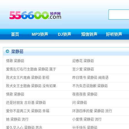
首页
MP3铃声
DJ铃声
短信铃声
好听铃声
梁静茹
情歌 梁静茹
迎春花 梁静茹
爱情左灯右行主题曲 梁静茹 属于
至少爱 梁静茹
败犬女王片尾曲 梁静茹 影视
昨日情书 梁静茹 闽南语
败犬女王主题曲 梁静茹 没有如果
不为失恋说抱歉 梁静茹
情歌 梁静茹
夜夜夜夜 梁静茹
还是好朋友 古巨基 梁静茹
问 梁静茹
爱你不是两三天 梁静茹 幸福
环游四季的爱 梁静茹 流行
她 梁静茹 流行
小爱情 梁静茹 流行
爱久见人心 梁静茹 思念
分手快乐 梁静茹