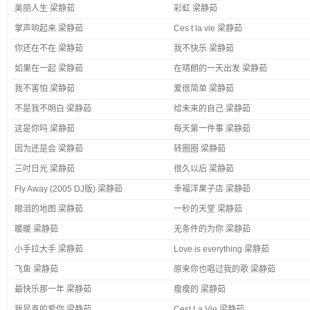
美丽人生 梁静茹
彩虹 梁静茹
掌声响起来 梁静茹
Ces t la vie 梁静茹
你还在不在 梁静茹
我不快乐 梁静茹
如果在一起 梁静茹
在晴朗的一天出发 梁静茹
我不害怕 梁静茹
爱很简单 梁静茹
不是我不明白 梁静茹
给未来的自己 梁静茹
这是你吗 梁静茹
每天第一件事 梁静茹
因为还是会 梁静茹
转圈圈 梁静茹
三吋日光 梁静茹
很久以后 梁静茹
Fly Away (2005 DJ版) 梁静茹
幸福洋果子店 梁静茹
眼泪的地图 梁静茹
一秒的天堂 梁静茹
暖暖 梁静茹
无条件的为你 梁静茹
小手拉大手 梁静茹
Love is everything 梁静茹
飞鱼 梁静茹
原来你也唱过我的歌 梁静茹
最快乐那一年 梁静茹
瘦瘦的 梁静茹
我是真的爱你 梁静茹
Cest La Vie 梁静茹