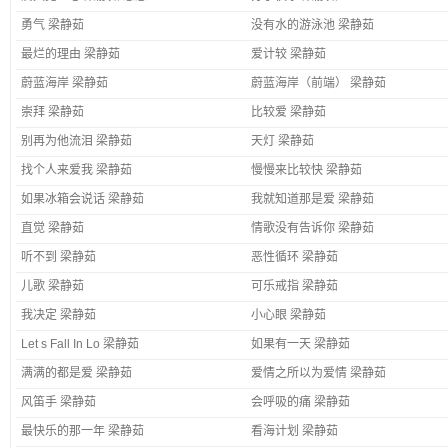
勇气 梁静茹
没有水的游泳池 梁静茹
最烂的理由 梁静茹
爱计较 梁静茹
蔚蓝海岸 梁静茹
蔚蓝海岸（前端） 梁静茹
崇拜 梁静茹
比较爱 梁静茹
别再为他流泪 梁静茹
天灯 梁静茹
找个人来爱我 梁静茹
慢慢来比较快 梁静茹
如果冰箱会说话 梁静茹
我就知道那是爱 梁静茹
直觉 梁静茹
情歌没有告诉你 梁静茹
听不到 梁静茹
恶性循环 梁静茹
儿歌 梁静茹
可乐戒指 梁静茹
我决定 梁静茹
小心眼 梁静茹
Let s Fall In Lo 梁静茹
如果有一天 梁静茹
满满的都是爱 梁静茹
爱情之所以为爱情 梁静茹
风笛手 梁静茹
会呼吸的痛 梁静茹
最快乐的那一年 梁静茹
看海计划 梁静茹