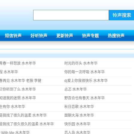
短信铃声
好听铃声
更新铃声
铃声专题
热搜铃声
青春一样怒放 水木年华
时光的尽头 水木年华
程 水木年华
你的每一次呼吸 水木年华
春再见 水木年华 老狼 李健
dj爱上你我很快乐 水木年华
贝你听到了么 水木年华
忐忑 水木年华
知道我的迷惘 水木年华
野百合也有春天 水木年华
生有你 水木年华
秋日恋歌 水木年华
是我找了很久的温柔 水木年华
面朝大海 水木年华
是我找了很久很久的温柔 水木年华
快乐园 水木年华
y With Me 水木年华
恋人岛 水木年华