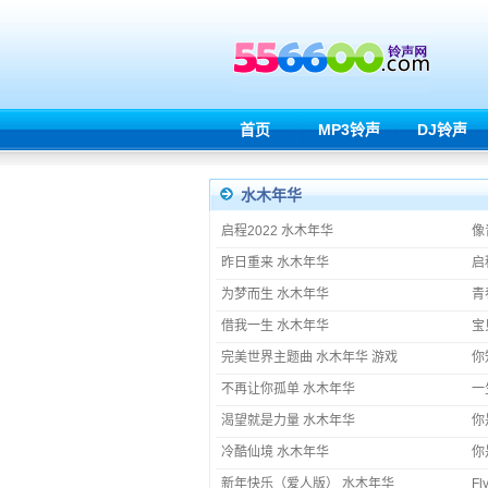
首页
MP3铃声
DJ铃声
水木年华
启程2022 水木年华
像
昨日重来 水木年华
启
为梦而生 水木年华
青
借我一生 水木年华
宝
完美世界主题曲 水木年华 游戏
你
不再让你孤单 水木年华
一
渴望就是力量 水木年华
你
冷酷仙境 水木年华
你
新年快乐（爱人版） 水木年华
Fl