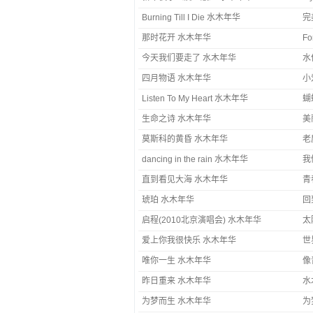
Burning Till I Die 水木年华
那时花开 水木年华
Fo
今天我们要走了 水木年华
水
四月物语 水木年华
小
Listen To My Heart 水木年华
蝴
生命之诗 水木年华
美
莫斯科的黄昏 水木年华
老
dancing in the rain 水木年华
我
直到看见大海 水木年华
青
琥珀 水木年华
回
启程(2010北京演唱会) 水木年华
太
爱上你我很快乐 水木年华
世
唯你一生 水木年华
像
昨日重来 水木年华
水
为梦而生 水木年华
为