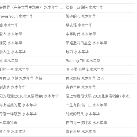
完美世界（完美世界主题曲） 水木年华 网游
给我一双翅膀 水木年华
rever Youn 水木年华
破碎的心 水木年华
仙 水木年华
墓志铭 水木年华
爱人 水木年华
中学时代 水木年华
蝶花 水木年华
耶路撒冷的星空 水木年华
丽人生 水木年华
琥珀 水木年华
屋 水木年华
Burning Till 水木年华
们的一生 水木年华
嘿 不要叫醒我 水木年华
春再见 李健 水木年华 老狼
再次怒放 水木年华 温心
到家乡 水木年华
青春再见 水木年华
阳的眼泪(2010北京演唱会) 水木年华
爱上你我很快乐(2010北京演唱会) 水木年华
界上最美的花 水木年华
一生有你推广曲 水木年华
青春一样怒放 水木年华
时光的尽头 水木年华
木年华铃声
你的每一次呼吸 水木年华
梦而生 水木年华
青春再见 水木年华