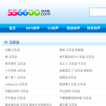
首页
MP3铃声
DJ铃声
短信铃声
好听铃声
汪苏泷
闪耀 汪苏泷
情骨 汪苏泷 张靓颖
晴 汪苏泷
就不要谈论什么宇宙 汪苏泷
雨天雨天 汪苏泷
怎么了 汪苏泷 于文文
十万伏特 汪苏泷
如果爱忘了 汪苏泷 单依纯
爱丫爱丫 汪苏泷
我想念汪苏泷
Letting Go 汪苏泷
眼泪落下之前 汪苏泷
你最近好吗 汪苏泷
不过是想 汪苏泷
不可思议 汪苏泷
不要睡懒觉闹铃版 汪苏泷
御龙镜中隐 汪苏泷 御龙在天场景音乐
累不累 汪苏泷