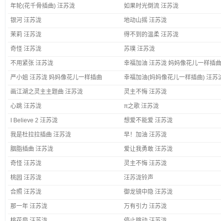
年轮(花千骨插曲) 汪苏泷
如果时光倒流 汪苏泷
银河 汪苏泷
地动山摇 汪苏泷
茉莉 汪苏泷
得不到的温柔 汪苏泷
奇怪 汪苏泷
苏璞 汪苏泷
不用紧张 汪苏泷
幸福加油 汪苏泷 妈妈像花儿一样插
严小姐 汪苏泷 妈妈像花儿一样插曲
幸福加油(妈妈像花儿一样插曲) 汪苏
画江湖之灵主主题曲 汪苏泷
灵主不悔 汪苏泷
心跳 汪苏泷
π之歌 汪苏泷
I Believe 2 汪苏泷
想爱不能爱 汪苏泷
我是杜拉拉插曲 汪苏泷
早！加油 汪苏泷
胭脂插曲 汪苏泷
爱让我勇敢 汪苏泷
奇怪 汪苏泷
灵主不悔 汪苏泷
桃园 汪苏泷
汪苏泷铃声
合照 汪苏泷
御龙镜中隐 汪苏泷
那一年 汪苏泷
万有引力 汪苏泷
桃花扇 汪苏泷
停止跳动 汪苏泷